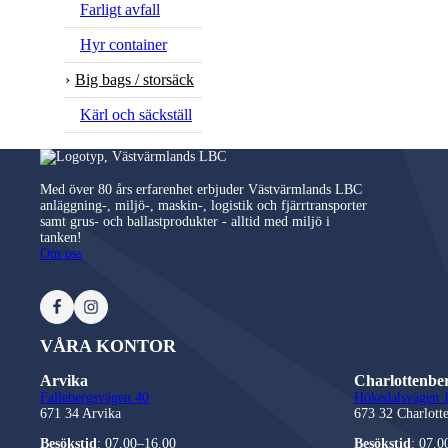
Farligt avfall
Hyr container
Big bags / storsäck
Kärl och säckställ
Med över 80 års erfarenhet erbjuder Västvärmlands LBC
anläggning-, miljö-, maskin-, logistik och fjärrtransporter
samt grus- och ballastprodukter - alltid med miljö i
tanken!
Om oss
VÅRA KONTOR
Arvika
Charlottenbe
Fallebergsvägen 40
Hökedalsvägen 
671 34
Arvika
673 32
Charlott
Besökstid
: 07.00–16.00
Besökstid
: 07.0