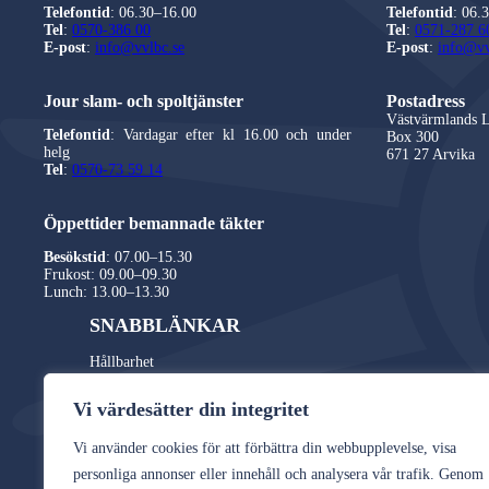
Telefontid
: 06.30–16.00
Telefontid
: 06.
Tel
:
0570-386 00
Tel
:
0571-287 6
E-post
:
info@vvlbc.se
E-post
:
info@vv
Jour slam- och spoltjänster
Postadress
Västvärmlands 
Telefontid
: Vardagar efter kl 16.00 och under
Box 300
helg
671 27
Arvika
Tel
:
0570-73 59 14
Öppettider bemannade täkter
Besökstid
: 07.00–15.30
Frukost: 09.00–09.30
Lunch: 13.00–13.30
SNABBLÄNKAR
Hållbarhet
Om VVLBC
Vi värdesätter din integritet
Fair Transport
Kvalitet & Miljö
Vi använder cookies för att förbättra din webbupplevelse, visa
Integritetspolicy
personliga annonser eller innehåll och analysera vår trafik. Genom