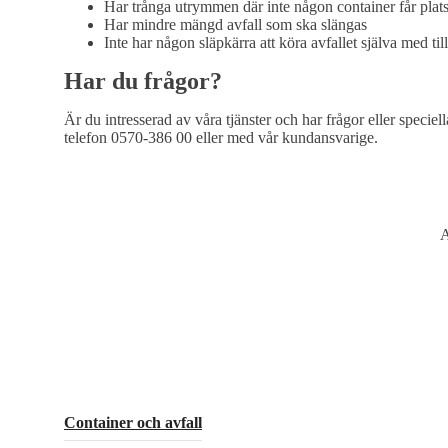
Har trånga utrymmen där inte någon container får plat
Har mindre mängd avfall som ska slängas
Inte har någon släpkärra att köra avfallet själva med til
Har du frågor?
Är du intresserad av våra tjänster och har frågor eller speci
telefon 0570-386 00 eller med vår kundansvarige.
A
Container och avfall