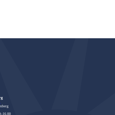
rg
1
enberg
0–16.00