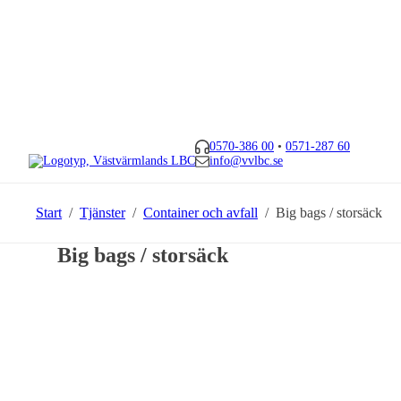
0570-386 00
•
0571-287 60
info@vvlbc.se
Start
/
Tjänster
/
Container och avfall
/
Big bags / storsäck
Big bags / storsäck