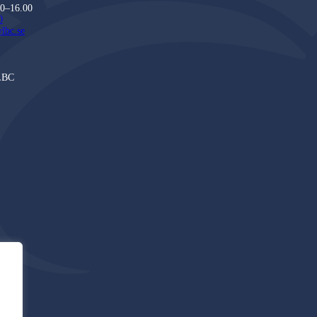
30–16.00
0
lbc.se
LBC