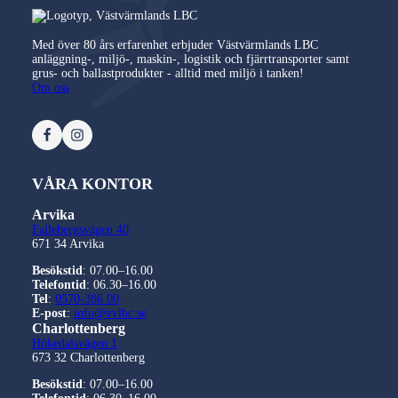
Med över 80 års erfarenhet erbjuder Västvärmlands LBC
anläggning-, miljö-, maskin-, logistik och fjärrtransporter samt
grus- och ballastprodukter - alltid med miljö i tanken!
Om oss
VÅRA KONTOR
Arvika
Fallebergsvägen 40
671 34
Arvika
Besökstid
: 07.00–16.00
Telefontid
: 06.30–16.00
Tel
:
0570-386 00
E-post
:
info@vvlbc.se
Charlottenberg
Hökedalsvägen 1
673 32
Charlottenberg
Besökstid
: 07.00–16.00