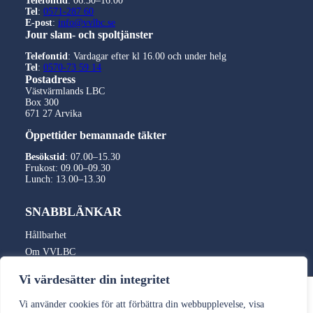
Telefontid
: 06.30–16.00
Tel
:
0571-287 60
E-post
:
info@vvlbc.se
Jour slam- och spoltjänster
Telefontid
: Vardagar efter kl 16.00 och under helg
Tel
:
0570-73 59 14
Postadress
Västvärmlands LBC
Box 300
671 27
Arvika
Öppettider bemannade täkter
Besökstid
: 07.00–15.30
Frukost: 09.00–09.30
Lunch: 13.00–13.30
SNABBLÄNKAR
Hållbarhet
Om VVLBC
Fair Transport
Vi värdesätter din integritet
Kvalitet & Miljö
Integritetspolicy
Vi använder cookies för att förbättra din webbupplevelse, visa